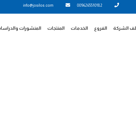
info@josilos.com
0096265510182
ف الشركة
الفروع
الخدمات
المنتجات
المنشورات والدراسا