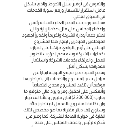
والتموين في توفير سبل التحوط والذي بشكل
عامل استقرار للأسعار ورفع سوية الخدمات
في السوق المحلي
هذا وبدوره رحب المدير العام بالسادة رئيس
واعضاء المجلس على مثل هذه الزيارة والتي
تعتبر دعماً لإدارة الشركة وتكريماً وتقديراً لجهود
الموظفين المبادرين لإنجاز هذا المشروع
الوطني على أرض الواقع، مؤكداً على اعتزازه
بكفاءات الشركة وسعيهم الدؤوب لتطوير
العمل والارتقاء بخدمات الشركة واستثمار
مقدراتها بشكل أمثل
وقدم السيد مدير مجمع الجويدة ايجازاً عن
مراحل سير المشروع والتحديات التي تم تجاوزها
موضحاً ان تنفيذ المشروع مجدى اقتصادياً
وأنعكس على تحقيق وفر وإيراد مالي متوقع ما
يقارب (2.200.000) اثنان مليون ومائتا الف دينار
وان تكلفة المشروع بالمجمل لم تتجاوز مائة
وستون الف دينار مقارنة بما هو مخصص لتلك
الغاية في موازنة العامة للشركة، كما وعبر عن
شكره لرئيس واعضاء المجلس على هذه