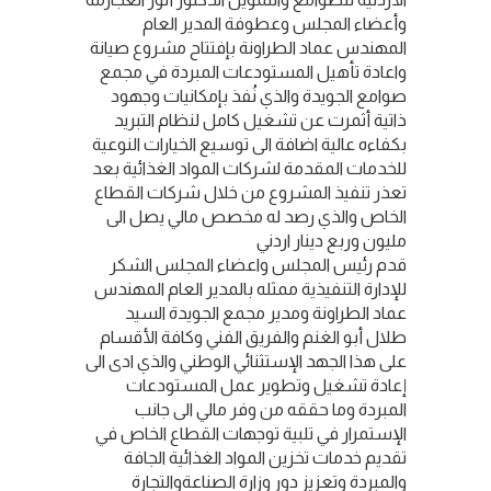
وأعضاء المجلس وعطوفة المدير العام
المهندس عماد الطراونة بإفتتاح مشروع صيانة
واعادة تأهيل المستودعات المبردة في مجمع
صوامع الجويدة والذي نُفذ بإمكانيات وجهود
ذاتية أثمرت عن تشغيل كامل لنظام التبريد
بكفاءه عالية اضافة الى توسيع الخيارات النوعية
للخدمات المقدمة لشركات المواد الغذائية بعد
تعذر تنفيذ المشروع من خلال شركات القطاع
الخاص والذي رصد له مخصص مالي يصل الى
مليون وربع دينار اردني
قدم رئيس المجلس واعضاء المجلس الشكر
للإدارة التنفيذية ممثله بالمدير العام المهندس
عماد الطراونة ومدير مجمع الجويدة السيد
طلال أبو الغنم والفريق الفني وكافة الأقسام
على هذا الجهد الإستثنائي الوطني والذي ادى الى
إعادة تشغيل وتطوير عمل المستودعات
المبردة وما حققه من وفر مالي الى جانب
الإستمرار في تلبية توجهات القطاع الخاص في
تقديم خدمات تخزين المواد الغذائية الجافة
والمبردة وتعزيز دور وزارة الصناعةوالتجارة