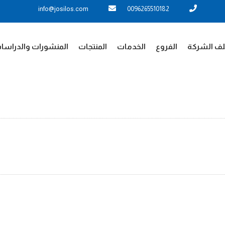
info@josilos.com
0096265510182
ف الشركة
الفروع
الخدمات
المنتجات
المنشورات والدراسا