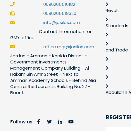
0096265510182
Revolt
0096265518320
info@josilos.com
Standards
Contact Information for
GM's office
office.mgr@josilos.com
and Trade
Jordan - Amman - Khalda District -
Government Investments
Management Company Building - Al
Hakam Bin Amr Street - Next to
Amman Academy Schools - Behind Alia
Central Restaurants, Building No. 22 -
Abdullah II
Floor 1.
REGISTE
Follow us