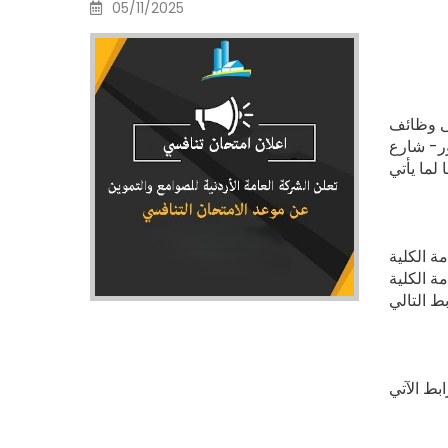
05/11/2025
لى وظائف
ور- شارع