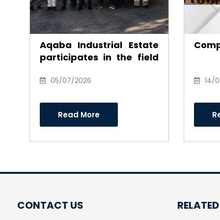
Aqaba Industrial Estate
Comp
participates in the field
environmental
campaign to clean the
05/07/2026
14/
southern industrial area
Read More
R
CONTACT US
RELATED