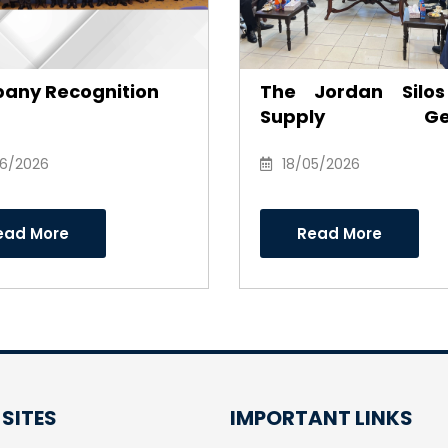
any Recognition
The Jordan Silo
Supply Gen
Company honor
06/2026
Anwar Al-Ajarm
18/05/2026
recognition of his e
and career as Cha
ead More
Read More
of the Board of Dire
 SITES
IMPORTANT LINKS