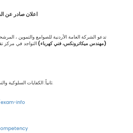
اعلان صادر عن الشركة العامة الأردنية للصوامع والتموين
تدعو الشركة العامة الأردنية للصوامع والتموين ، المر
(مهندس ميكاترونكس، فني كهرباء)
التواجد في مركز تقي
ثانياً: الكفايات السلوكية والتي تشمل (الكفايات اللغوية والقدرات العقلية) ويعطى لها 30% من العلامة الكلية.
o/exam-info
o/competency