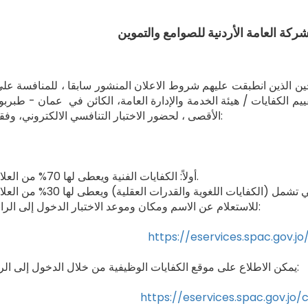
شحين الذين انطبقت عليهم شروط الاعلان المنشور سابقا ، للمنافسة ع
يم الكفايات / هيئة الخدمة والإدارة العامة، الكائن في عمان - طبرب
الأقصى ، لحضور الاختبار التنافسي الالكتروني، وفقا لما يأتي:
أولاً: الكفايات الفنية ويعطى لها 70% من العلامة الكلية.
للاستعلام عن الاسم ومكان وموعد الاختبار الدخول إلى الرابط التالي:
https://eservices.spac.gov.j
يمكن الاطلاع على موقع الكفايات الوظيفية من خلال الدخول إلى الرابط الآتي:
https://eservices.spac.gov.j