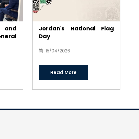
s and
Jordan's National Flag
eral
Day
s Dr
eh in
15/04/2026
fforts
irman
Read More
ctors