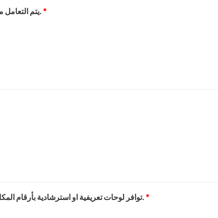
*
8) يتم التعامل مع كافة متلقي الخدمة او المنتج بمساواة وبدون تمييز.
*
10) توافر لوحات تعريفية او استرشادية بأرقام المكاتب و/أو اسماء الموظفين و/أو مسمياتهم الوظيفية.