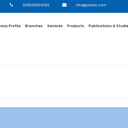
0096265510182
info@josilos.com
ny Profile
Branches
Services
Products
Publications & Studi