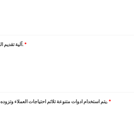
*
11) آلية تقديم الشكاوى والاقتراحات على الموقع الالكتروني مناسبة.
*
12) يتم استخدام ادوات متنوعة تلائم احتياجات العملاء وتزوده بالمعلومات الصحيحية والمطلوبة بالوقت المطلوب.