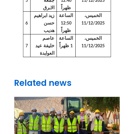
جمعه
5
12:40
11/12/2025
الابرق
ظهراً
زيد ابراهيم
الخميس،
الساعة
حسن
6
12:50
11/12/2025
هديب
ظهراً
عاصم
الخميس،
الساعة
خليفة عيد
11/12/2025
1 ظهراً
7
العوايدة
Related news